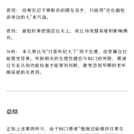
表现： 经常忘记不常联系的朋友名字，只能用"住在面包
店旁边的人"来代指。
表现： 做饭时常把锅忘在火上，或让待洗餐具堆积影响操
作。
分析： 本人常认为"只是年纪大了"而不在意，但家属往往
能察觉异常。年龄相关的生理性健忘与MCI的界限，需通
过专业认知功能检查才能客观判断，避免忽视早期的老年
痴呆症前兆表现。
总结
正如上述案例所示，由于MCI患者"勉强还能维持日常生