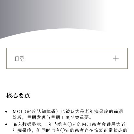
PRICE
TEAMS
INFORMATION
目录
ACCESS
FAQ
核心要点
MCI是一种怎样的状态？
MCI是什么？
核心要点
MCI的4种主要类型
联系我们
各MCI类型的特征及未来可能发生的认知功能变化
MCI（轻度认知障碍）也被认为是老年痴呆症的前期
MCI能否改善？临床数据揭示的"恢复"可能性
阶段，早期发现与早期干预至关重要。
轻度认知障碍的常见表现
临床数据显示，1年内约有◯％的MCI患者会进展为老
总结
年痴呆症，但同时也有◯％的患者存在恢复正常状态的