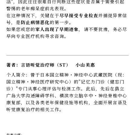
活"，因此往往很难自行判断这些症状是否属于需要引起
警惕的老年痴呆症前兆表现。
在这种情况下，关键在于
尽早接受专业检查
并捕捉异常信
号，是
防止病情恶化
的第一步。
如果您或您的
家人出现了早期迹象
，请不要犹豫，务必尽
早向专业医疗机构寻求咨询。
著者：言语听觉治疗师（ST） 小山美惠
个人简介：曾于日本国立精神・神经中心武藏医院（现：
国立精神・神经医疗研究中心）的"记忆力门诊（健忘门
诊）"专门从事心理评估与检测工作。此后，先后在县立
广岛大学沟通障碍学科、横滨市立脑卒中・神经脊椎中心
康复部，以及各类老年保健设施等机构，全面开展言语及
听觉康复治疗的相关工作。
参考文献：