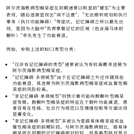
阿尔茨海默病型痴呆症在初期通常以明显的"健忘"为主要
表现，随后逐渐显现出"词不达意"、"无法顺利规划和执行
事务（执行功能障碍）"等症状。记忆障碍之所以最先出
现，是因为大脑中"负责掌管记忆的区域（包含海马体的
颞叶）"率先发生了功能衰退。
例如，参照上述的MCI类型分类：
"仅伴有记忆障碍的类型"通常被认为有较高概率进展为
阿尔茨海默病型痴呆症。
"记忆障碍·多领域型"由于在记忆障碍之外还伴随其他
功能衰退，其进展为阿尔茨海默病型痴呆症或血管性痴
呆症的风险较高。
"非记忆障碍·单领域型"则预示着可能向额颞叶型痴呆
症发展。额颞叶型痴呆症的特征在于额叶功能减退，患
者容易在性格、社会行为规范以及情绪控制等方面出现
显著变化。
"非记忆障碍·多领域型"多被认为是路易体痴呆症或血
管性痴呆症的前期阶段。与阿尔茨海默病相比，路易体
痴呆症在初期的记忆障碍相对较轻，但其典型特征是会