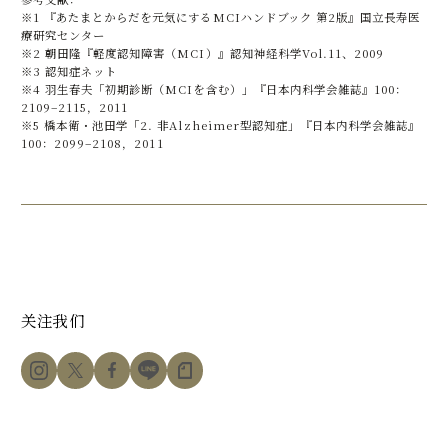
※1 『あたまとからだを元気にするMCIハンドブック 第2版』国立長寿医
療研究センター
※2 朝田隆『軽度認知障害（MCI）』認知神経科学Vol.11、2009
※3 認知症ネット
※4 羽生春夫「初期診断（MCIを含む）」『日本内科学会雑誌』100：
2109–2115，2011
※5 橋本衛・池田学「2. 非Alzheimer型認知症」『日本内科学会雑誌』
100：2099–2108，2011
关注我们