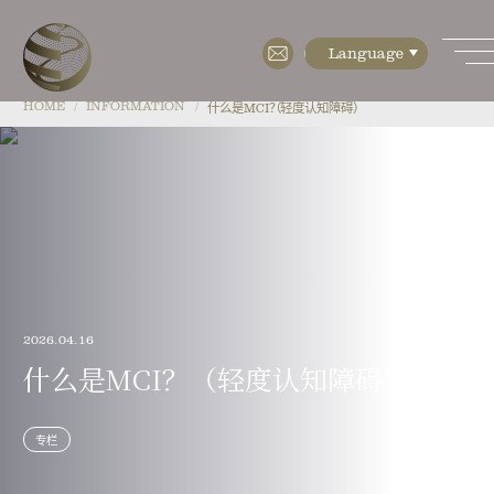
HOME
INFORMATION
什么是MCI？（轻度认知障碍）
HOME
ABOUT
・特点
・检测设备
2026.04.16
・培养设备(CPC)
什么是MCI？（轻度认知障碍）
・楼层指南
专栏
・公司简介
MENU