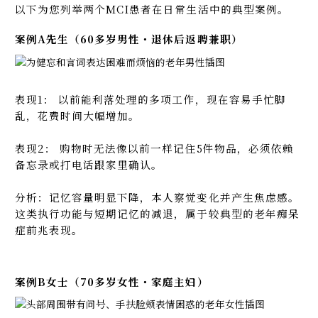
以下为您列举两个MCI患者在日常生活中的典型案例。
案例A先生（60多岁男性・退休后返聘兼职）
表现1： 以前能利落处理的多项工作，现在容易手忙脚
乱，花费时间大幅增加。
表现2： 购物时无法像以前一样记住5件物品，必须依赖
备忘录或打电话跟家里确认。
分析：记忆容量明显下降，本人察觉变化并产生焦虑感。
这类执行功能与短期记忆的减退，属于较典型的老年痴呆
症前兆表现。
案例B女士（70多岁女性・家庭主妇）