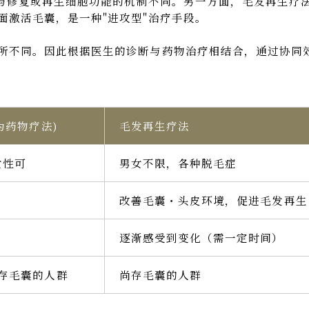
，与修复或再生细胞功能的机制不同。另一方面，毛发再生疗
面激活毛囊，是一种"进攻型"治疗手段。
所不同。因此根据医生的诊断与药物治疗相结合，通过协同
为药物疗法)
毛发再生疗法
女性可
男女不限，各种脱毛症
改善毛囊・头皮环境，促进毛发再生
逐渐感受到变化（需一定时间）
存毛囊的人群
尚存毛囊的人群