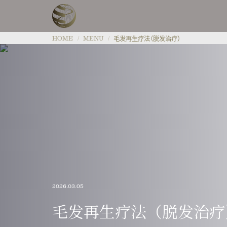
HOME
MENU
毛发再生疗法（脱发治疗）
HOME
MENU
ABOUT
PRICE
・特点
TEAMS
・检测设备
INFORMATI
・培养设备(CPC)
2026.03.05
ACCESS
毛发再生疗法（脱发治疗
・楼层指南
FAQ
・公司简介