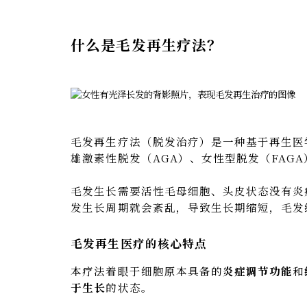
什么是毛发再生疗法？
脱发症的根本原因
什么是毛发再生疗法？
传统脱发治疗与毛发再生疗法的区别
东京瑞莱再生医疗诊所的毛发再生医疗
各疗法治疗间隔参考
通过内服药抑制脱发
治疗流程
毛发再生医疗的注意事项
毛发再生疗法（脱发治疗）是一种基于再生医
价格表
雄激素性脱发（AGA）、女性型脱发（FAG
常见问题（FAQ）
毛发生长需要活性毛母细胞、头皮状态没有炎
发生长周期就会紊乱，导致生长期缩短，毛发
毛发再生医疗的核心特点
本疗法着眼于细胞原本具备的
炎症调节功能
和
于生长
的状态。