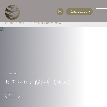
HOME
MENU
ヒアルロン酸注射（注入）
HOME
ABOUT
・特徴
・検査設備
2025.04.14
・培養設備(CPC)
ヒアルロン酸注射（注入）
・フロアマップ
メニュー
・会社概要
MENU