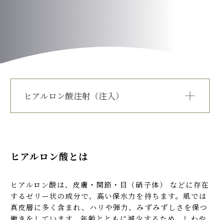
PRICE
TEAMS
INFORMATION
ヒアルロン酸注射（注入）
ACCESS
ヒアルロン酸とは
FAQ
ヒアルロン酸注射が有効なお悩み
ヒアルロン酸注射が人気な理由
ヒアルロン酸とは
ヒアルロン酸の種類について
ヒアルロン酸注射の部位と目安量
お問い合わせフォーム
ヒアルロン酸は、皮膚・関節・目（硝子体） などに存在
施術時間・ダウンタイム
するゼリー状の成分で、高い保水力を持ちます。肌では
施術の流れ
真皮層に多く含まれ、ハリや弾力、みずみずしさを保つ
料金
働きをしています。年齢とともに減少するため、しわや
ヒアルロン酸注射前の注意点