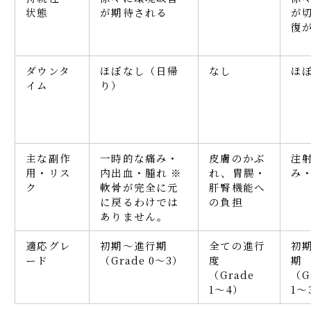
状態
が期待される
が
復
ダウンタ
ほぼなし（日帰
なし
ほ
イム
り）
主な副作
一時的な痛み・
皮膚のかぶ
注
用・リス
内出血・腫れ ※
れ、胃腸・
み
ク
軟骨が完全に元
肝腎機能へ
に戻るわけでは
の負担
ありません。
適応グレ
初期〜進行期
全ての進行
初
ード
（Grade 0〜3）
度
期
（Grade
（G
1〜4）
1〜