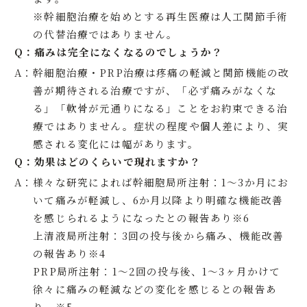
※幹細胞治療を始めとする再生医療は人工関節手術
の代替治療ではありません。
Q：
痛みは完全になくなるのでしょうか？
A：
幹細胞治療・PRP治療は疼痛の軽減と関節機能の改
善が期待される治療ですが、「必ず痛みがなくな
る」「軟骨が元通りになる」ことをお約束できる治
療ではありません。症状の程度や個人差により、実
感される変化には幅があります。
Q：
効果はどのくらいで現れますか？
A：
様々な研究によれば幹細胞局所注射：1～3か月にお
いて痛みが軽減し、6か月以降より明確な機能改善
を感じられるようになったとの報告あり※6
上清液局所注射：3回の投与後から痛み、機能改善
の報告あり※4
PRP局所注射：1～2回の投与後、1〜3ヶ月かけて
徐々に痛みの軽減などの変化を感じるとの報告あ
り。※5