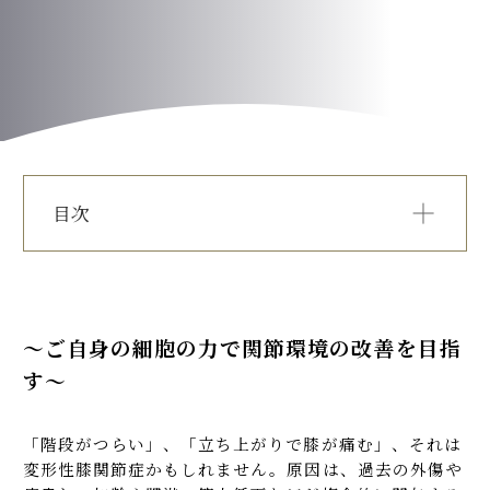
PRICE
TEAMS
INFORMATION
目次
ACCESS
こんなお悩みの方に提供しています
FAQ
変形性関節症とは
変形性関節症の進行プロセス
〜ご自身の細胞の力で関節環境の改善を目指
再生医療が適応となるグレード
す〜
変形性膝関節症の治療選択肢比較
お問い合わせフォーム
当院の幹細胞及びその他の治療について
変形性関節症への治療プロセス
「階段がつらい」、「立ち上がりで膝が痛む」、それは
変形性関節症治療の注意事項
変形性膝関節症かもしれません。原因は、過去の外傷や
料金表