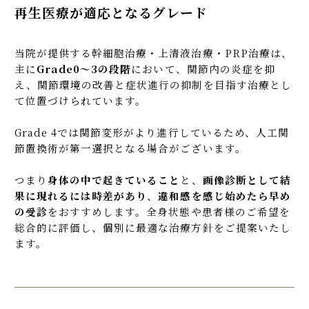
再生医療が適応となるグレード
当院が提供する幹細胞治療・上清液治療・PRP治療は、
主に
Grade0〜3の段階
において、関節内の炎症を抑
え、関節環境の改善と症状進行の抑制を目指す治療とし
て位置づけられています。
Grade 4では関節変形がより進行しているため、人工関
節置換術が第一選択となる場合がございます。
つまり
身体の中で起きていること
と、
画像診断として結
果に現れるには時差があり
、
違和感を感じ始めたら早め
の受診
をおすすめします。全身状態や患者様のご希望を
総合的に評価し、個別に最適な治療方針をご提案いたし
ます。