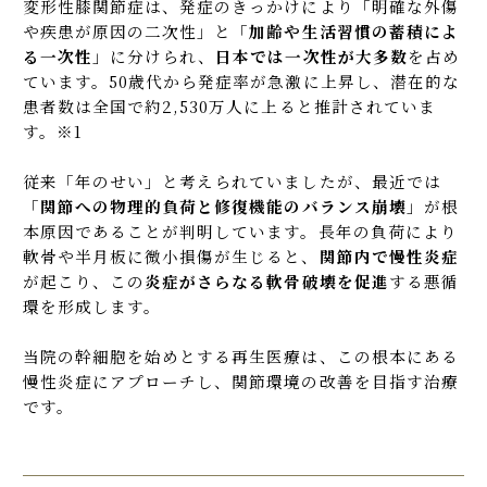
変形性膝関節症は、発症のきっかけにより「明確な外傷
や疾患が原因の二次性」と「
加齢や生活習慣の蓄積によ
る一次性
」に分けられ、
日本では一次性が大多数
を占め
ています。50歳代から発症率が急激に上昇し、潜在的な
患者数は全国で約2,530万人に上ると推計されていま
す。※1
従来「年のせい」と考えられていましたが、最近では
「
関節への物理的負荷と修復機能のバランス崩壊
」が根
本原因であることが判明しています。長年の負荷により
軟骨や半月板に微小損傷が生じると、
関節内で慢性炎症
が起こり、この
炎症がさらなる軟骨破壊を促進
する悪循
環を形成します。
当院の幹細胞を始めとする再生医療は、この根本にある
慢性炎症にアプローチし、関節環境の改善を目指す治療
です。