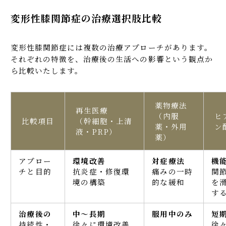
変形性膝関節症の治療選択肢比較
変形性膝関節症には複数の治療アプローチがあります。
それぞれの特徴を、治療後の生活への影響という観点か
ら比較いたします。
薬物療法
再生医療
（内服
ヒ
比較項目
（幹細胞・上清
薬・外用
ン
液・PRP）
薬）
アプロー
環境改善
対症療法
機
チと目的
抗炎症・修復環
痛みの一時
関
境の構築
的な緩和
を
す
治療後の
中〜長期
服用中のみ
短
持続性・
徐々に環境改善
徐