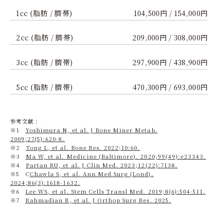
1cc (脂肪 / 臍帯)
104,500円 / 154,000円
2cc (脂肪 / 臍帯)
209,000円 / 308,000円
3cc (脂肪 / 臍帯)
297,900円 / 438,900円
5cc (脂肪 / 臍帯)
470,300円 / 693,000円
参考文献：
※1
Yoshimura N, et al. J Bone Miner Metab.
2009;27(5):620-8.
※2
Tong L, et al. Bone Res. 2022;10:60.
※3
Ma W, et al. Medicine (Baltimore). 2020;99(49):e23343.
※4
Partan RU, et al. J Clin Med. 2023;12(22):7138.
※5 C
Chawla S, et al. Ann Med Surg (Lond).
2024;86(3):1618-1632.
※6
Lee WS, et al. Stem Cells Transl Med. 2019;8(6):504-511.
※7
Rahmadian R, et al. J Orthop Surg Res. 2025.