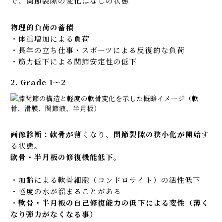
で、関節裂隙の変化はなしの状態
物理的負荷の蓄積
・体重増加による負荷
・長年の立ち仕事・スポーツによる反復的な負荷
・筋力低下による関節安定性の低下
2. Grade 1〜2
画像診断：軟骨が薄
くなり、
関節裂隙の狭小化が開始
す
る状態。
軟骨・半月板の修復機能低下。
・加齢による軟骨細胞（コンドロサイト）の活性低下
・軽度の水が溜まることがある
・
軟骨・半月板の自己修復能力の低下による変性（薄く
なり弾力がなくなる事）