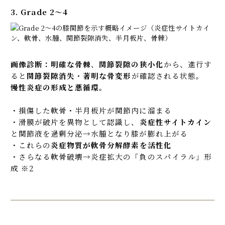
3. Grade 2〜4
画像診断：明確な骨棘
、
関節裂隙の狭小化
から、進行す
ると
関節裂隙消失
・
著明な骨変形
が確認される状態。
慢性炎症の形成と悪循環。
・損傷した軟骨・半月板片が関節内に溜まる
・滑膜が破片を異物として認識し、
炎症性サイトカイン
と関節液を過剰分泌→水腫となり膝が膨れ上がる
・これらの
炎症物質が軟骨分解酵素を活性化
・さらなる軟骨破壊→炎症拡大の「負のスパイラル」形
成 ※2