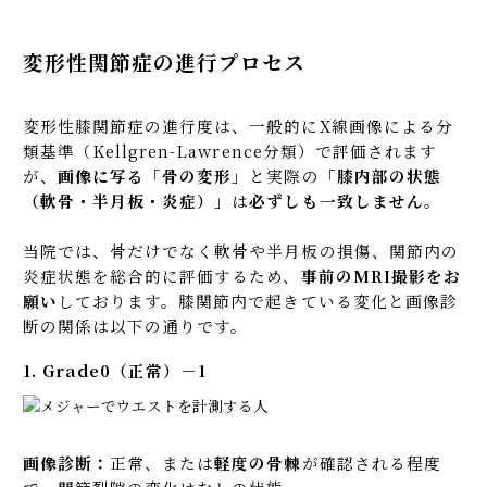
変形性関節症の進行プロセス
変形性膝関節症の進行度は、一般的にX線画像による分
類基準（Kellgren-Lawrence分類）で評価されます
が、
画像に写る「骨の変形」
と実際の
「膝内部の状態
（軟骨・半月板・炎症）」
は
必ずしも一致しません
。
当院では、骨だけでなく軟骨や半月板の損傷、関節内の
炎症状態を総合的に評価するため、
事前のMRI撮影をお
願い
しております。膝関節内で起きている変化と画像診
断の関係は以下の通りです。
1. Grade0（正常）－1
画像診断：
正常、または
軽度の骨棘
が確認される程度