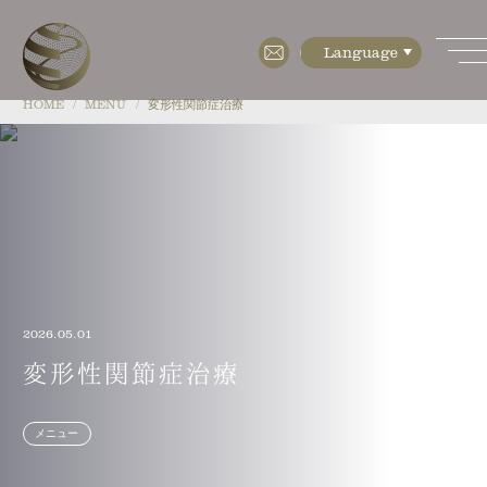
HOME
MENU
変形性関節症治療
HOME
ABOUT
・特徴
・検査設備
2026.05.01
・培養設備(CPC)
変形性関節症治療
・フロアマップ
メニュー
・会社概要
MENU