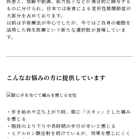
疾患と、加齢や肥満、筋力低下などが複合的に関与する
よくある質問（FAQ）
ものに分けられ、日本では後者による変形性膝関節症が
大部分を占めております。
以前は手術療法が中心でしたが、今ではご自身の細胞を
活用した再生医療という新たな選択肢が登場していま
す。
こんなお悩みの方に提供しています
・歩き始めや立ち上がり時、膝に「ズキッ」とした痛み
を感じる
・階段の上り下りや長時間の歩行が辛いと感じる
・ヒアルロン酸注射を続けているが、効果を感じにくく