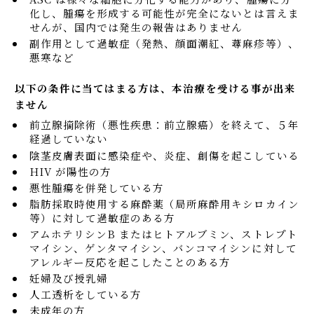
化し、腫瘍を形成する可能性が完全にないとは言えま
せんが、国内では発生の報告はありません
副作用として過敏症（発熱、顔面潮紅、蕁麻疹等）、
悪寒など
以下の条件に当てはまる方は、本治療を受ける事が出来
ません
前立腺摘除術（悪性疾患：前立腺癌）を終えて、５年
経過していない
陰茎皮膚表面に感染症や、炎症、創傷を起こしている
HIV が陽性の方
悪性腫瘍を併発している方
脂肪採取時使用する麻酔薬（局所麻酔用キシロカイン
等）に対して過敏症のある方
アムホテリシンB またはヒトアルブミン、ストレプト
マイシン、ゲンタマイシン、バンコマイシンに対して
アレルギー反応を起こしたことのある方
妊婦及び授乳婦
人工透析をしている方
未成年の方