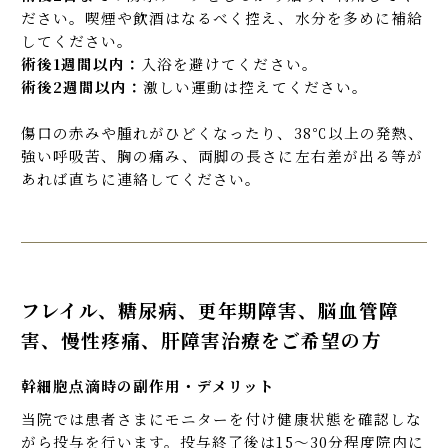
ださい。喫煙や飲酒はなるべく控え、⽔分を多めに補給
してください。
術後1週間以内：
⼊浴を避けてください。
術後2週間以内：
激しい運動は控えてください。
傷⼝の⾚みや腫れがひどくなったり、38℃以上の発熱、
強い呼吸苦、胸の痛み、両脚の⻑さに左右差が出る等が
あれば直ちに連絡してください。
フレイル、糖尿病、更年期障害、脳血管障
害、慢性疼痛、肝障害治療をご希望の方
幹細胞点滴時の副作用・デメリット
当院では患者さまにモニターを付け健康状態を確認しな
がら投与を行います。投与終了後は15～30分程度院内に