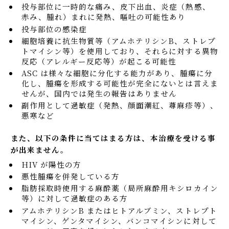
投与部位に一時的な痛み、皮下出血、炎症（熱感、
赤み、腫れ）まれに発熱、嘔吐の可能性あり
投与部位の感染症
細胞培養に抗生物質等（アムホテリシンB、ストレプ
トマイシン等）を使用しており、それらに対する異物
反応（アレルギー反応等）が起こる可能性
ASC は様々な細胞に分化する能力があり、腫瘍に分
化し、腫瘍を形成する可能性が完全にないとは言えま
せんが、国内では発生の報告はありません
副作用として過敏症（発熱、顔面潮紅、蕁麻疹等）、
悪寒など
また、以下の条件に当てはまる方は、本治療を受ける事
が出来ません。
HIV が陽性の方
悪性腫瘍を併発している方
脂肪採取時使用する麻酔薬（局所麻酔用キシロカイン
等）に対して過敏症のある方
アムホテリシンB またはヒトアルブミン、ストレプト
マイシン、ゲンタマイシン、バンコマイシンに対して