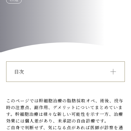
その他
PRICE
TEAMS
INFORMATION
ACCESS
目次
FAQ
脂肪採取時 の副作用・デメリット
フレイル、糖尿病、更年期障害、脳血管障害、慢性疼
このページでは幹細胞治療の脂肪採取オペ、術後、投与
痛、肝障害治療をご希望の方
お問い合わせフォーム
時の注意点、副作用、デメリットについてまとめていま
ED治療をご希望の方
す。幹細胞治療は様々な新しい可能性を示す一方、治療
毛髪組織、変形性関節症（膝）治療をご希望の方
効果には個人差があり、未承認の自由診療です。
ご自身で判断せず、気になる点があれば医師が診察を通