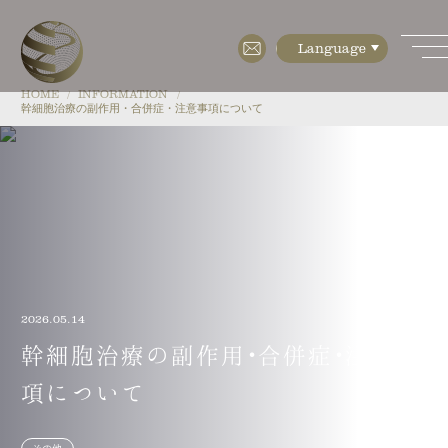
HOME
INFORMATION
幹細胞治療の副作用・合併症・注意事項について
HOME
ABOUT
・特徴
・検査設備
2026.05.14
・培養設備(CPC)
幹細胞治療の副作用・合併症・注意事
・フロアマップ
項について
・会社概要
MENU