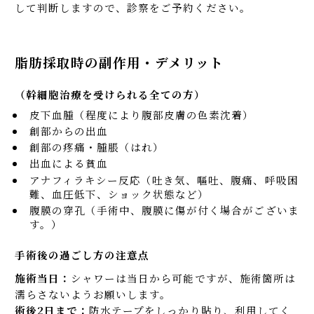
して判断しますので、診察をご予約ください。
脂肪採取時の副作用・デメリット
（幹細胞治療を受けられる全ての方）
皮下血腫（程度により腹部皮膚の色素沈着）
創部からの出血
創部の疼痛・腫脹（はれ）
出血による貧血
アナフィラキシー反応（吐き気、嘔吐、腹痛、呼吸困
難、血圧低下、ショック状態など）
腹膜の穿孔（手術中、腹膜に傷が付く場合がございま
す。）
手術後の過ごし方の注意点
施術当日：
シャワーは当⽇から可能ですが、施術箇所は
濡らさないようお願いします。
術後2⽇まで：
防⽔テープをしっかり貼り、利⽤してく