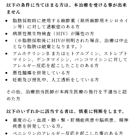
以下の条件に当てはまる方は、本治療を受ける事が出来
ません
脂肪採取時に使用する麻酔薬（局所麻酔用キシロカイ
ン等）に対して過敏症のある方
病原性微生物検査（HIV）が陽性の方
（※脂肪採取後にHIVが判明された場合、治療は中止
となり脂肪は破棄となります。）
アムホテリシンB またはヒトアルブミン、ストレプト
マイシン、ゲンタマイシン、バンコマイシンに対して
アレルギー反応を起こしたことのある⽅
悪性腫瘍を併発している方
妊娠及び授乳中、人工透析をしている方
その他、治療担当医師が本再生医療の施行を不適当と認
めた方
以下のいずれかに該当する者は、慎重に判断をします。
重度の心・血液・肺・腎・肝機能疾患や脳疾患、精神
疾患を併発している方。
ペニシリンのアレルギー反応を起こした事のある方