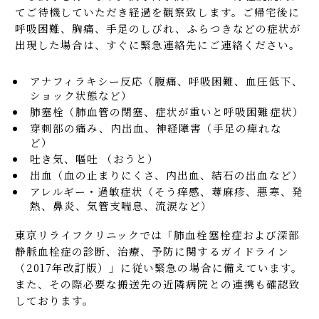
てご待機していただき経過を観察致します。ご帰宅後に
呼吸困難、胸痛、手足のしびれ、ふらつきなどの症状が
出現した場合は、すぐに緊急連絡先にご連絡ください。
アナフィラキシー反応（腹痛、呼吸困難、血圧低下、
ショック状態など）
肺塞栓（肺血管の閉塞、症状が重いと呼吸困難症状）
穿刺部の痛み、内出血、神経障害（手足の痺れな
ど）
吐き気、嘔吐 （おうと）
出血（血の止まりにくさ、内出血、結石の出血など）
アレルギー・過敏症状（そう痒感、蕁麻疹、悪寒、発
熱、鼻炎、気管支喘息、流涙など）
東京リライフクリニックでは「肺血栓塞栓症および深部
静脈血栓症の診断、治療、予防に関するガイドライン
（2017年改訂版）」に従い緊急の場合に備えています。
また、その際必要な搬送先の近隣病院との連携も確認致
しております。