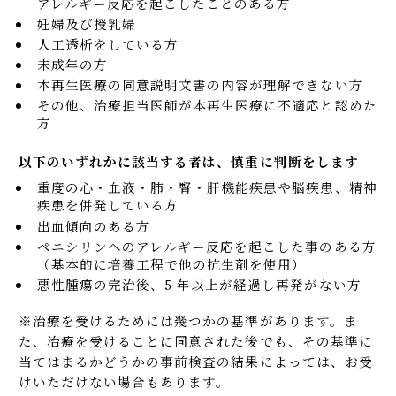
アレルギー反応を起こしたことのある方
妊婦及び授乳婦
人工透析をしている方
未成年の方
本再生医療の同意説明文書の内容が理解できない方
その他、治療担当医師が本再生医療に不適応と認めた
方
以下のいずれかに該当する者は、慎重に判断をします
重度の心・血液・肺・腎・肝機能疾患や脳疾患、精神
疾患を併発している方
出血傾向のある方
ペニシリンへのアレルギー反応を起こした事のある方
（基本的に培養工程で他の抗生剤を使用）
悪性腫瘍の完治後、5 年以上が経過し再発がない方
※治療を受けるためには幾つかの基準があります。ま
た、治療を受けることに同意された後でも、その基準に
当てはまるかどうかの事前検査の結果によっては、お受
けいただけない場合もあります。