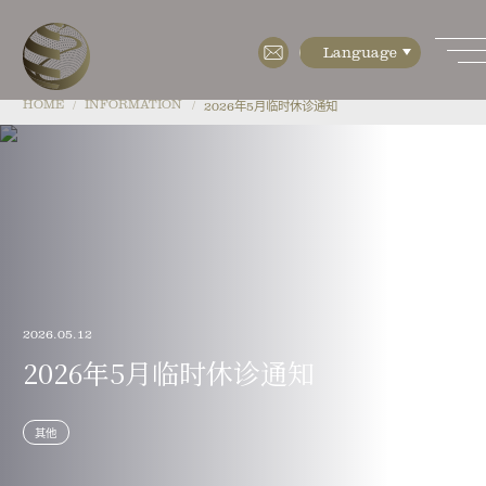
HOME
INFORMATION
2026年5月临时休诊通知
HOME
ABOUT
・特点
・检测设备
2026.05.12
・培养设备(CPC)
2026年5月临时休诊通知
・楼层指南
其他
・公司简介
MENU